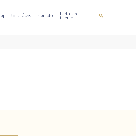
Portal do
log
Links Úteis
Contato
Cliente