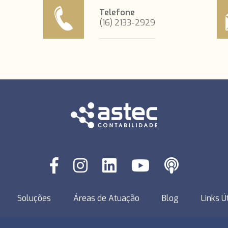
Telefone
(16) 2133-2929
Soluções
Áreas de Atuação
Blog
Links Ú
 reservados - © 2026
Criação de Sites
-
Otimização de Sites (SEO)